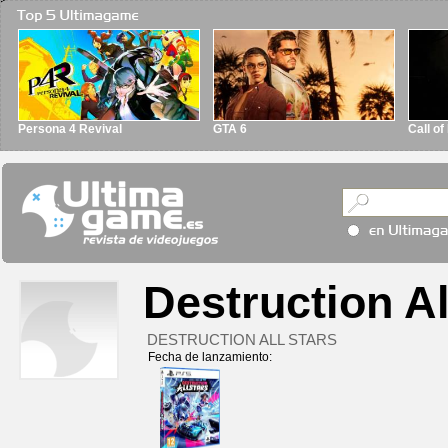
Persona 4 Revival
GTA 6
Call o
Destruction Al
DESTRUCTION ALL STARS
Fecha de lanzamiento: