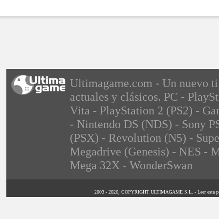
Ultimagame.com - Un nuevo tipo
actuales y clásicos. PC - PlayS
Vita - PlayStation 2 (PS2) -
- Nintendo DS (NDS) - Sony PS
(PSX) - Revolution (N5) - Sup
Megadrive (Genesis) - NES - M
Mega 32X - WonderSwan
2003 - 2026, COPYRIGHT ULTIMAGAME S.L. - Leer esta página 