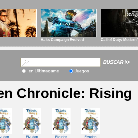
Halo: Campaign Evolved
Call of Duty: Modern
en Chronicle: Rising
:
iyuden
Eiyuden
Eiyuden
Eiyuden