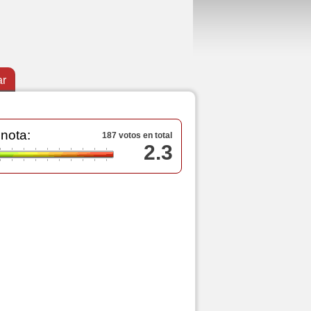
ar
 nota:
187 votos en total
2.3