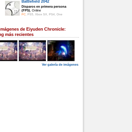
Battlefield 2042
Disparos en primera persona
(FPS)
, Online
PC
,
PS5
,
Xbox SX
,
PS4
,
One
imágenes de Eiyuden Chronicle:
ng más recientes
Ver galería de imágenes