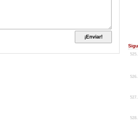
Sigu
525.
526.
527.
528.