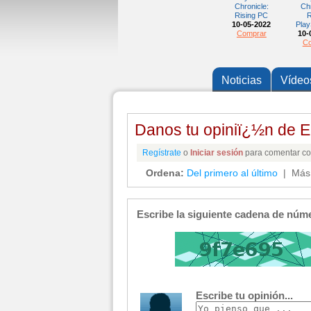
Chronicle:
Chr
Rising PC
R
10-05-2022
Play
Comprar
10-
Co
Noticias
Vídeo
Danos tu opiniï¿½n de E
Regístrate
o
Iniciar sesión
para comentar con
Ordena:
Del primero al último
| Más 
Escribe la siguiente cadena de núme
Escribe tu opinión...