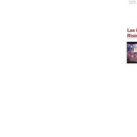
529.
Las 
Risi