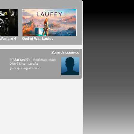
 Warfare 4
God of War Laufey
Iniciar sesión
|
Regístrate gratis
Olvidé la contraseña
¿Por qué registrarse?