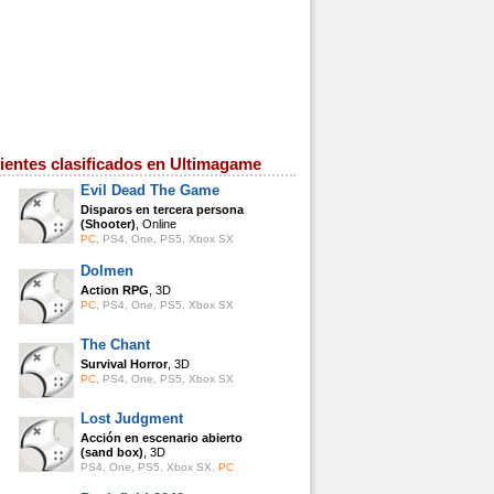
ientes clasificados en Ultimagame
Evil Dead The Game
Disparos en tercera persona
(Shooter)
, Online
PC
,
PS4
,
One
,
PS5
,
Xbox SX
Dolmen
Action RPG
, 3D
PC
,
PS4
,
One
,
PS5
,
Xbox SX
The Chant
Survival Horror
, 3D
PC
,
PS4
,
One
,
PS5
,
Xbox SX
Lost Judgment
Acción en escenario abierto
(sand box)
, 3D
PS4
,
One
,
PS5
,
Xbox SX
,
PC