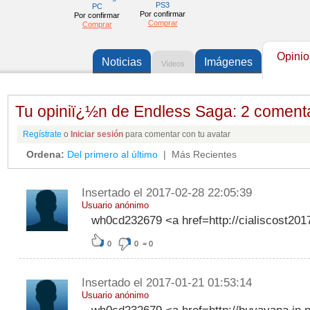
PS3
PC
Por confirmar
Por confirmar
Comprar
Comprar
Opinio
Noticias
Imágenes
Vídeos
Tu opiniï¿½n de Endless Saga: 2 coment
Regístrate
o
Iniciar sesión
para comentar con tu avatar
Ordena:
Del primero al último
| Más Recientes
Insertado el 2017-02-28 22:05:39
Usuario anónimo
wh0cd232679 <a href=http://cialiscost201
0
0
=
0
Insertado el 2017-01-21 01:53:14
Usuario anónimo