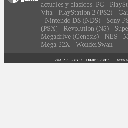
actuales y clásicos. PC - PlayS
Vita - PlayStation 2 (PS2) -
- Nintendo DS (NDS) - Sony PS
(PSX) - Revolution (N5) - Sup
Megadrive (Genesis) - NES - M
Mega 32X - WonderSwan
2003 - 2026, COPYRIGHT ULTIMAGAME S.L. - Leer esta página 