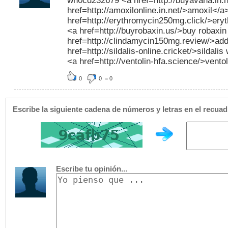
wh0cd232679 <a href=http://buyavana.in.
href=http://amoxilonline.in.net/>amoxil</a
href=http://erythromycin250mg.click/>er
<a href=http://buyrobaxin.us/>buy robaxin
href=http://clindamycin150mg.review/>addi
href=http://sildalis-online.cricket/>sildali
<a href=http://ventolin-hfa.science/>vento
0
0
=
0
Escribe la siguiente cadena de números y letras en el recua
Escribe tu opinión...