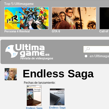
Persona 4 Revival
GTA 6
Call o
Endless Saga
Fechas de lanzamiento:
Endless Saga
Endless Saga