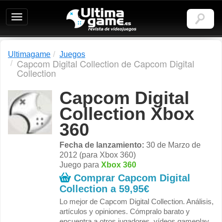
Ultimagame:
Revista
de
videojuegos
Ultimagame
Juegos
Capcom Digital Collection de Capcom Digital
Collection
Capcom Digital
Collection Xbox
360
Fecha de lanzamiento:
30 de Marzo de
2012 (para Xbox 360)
Juego para
Xbox 360
Comprar Capcom Digital
Collection a
59,95€
Lo mejor de Capcom Digital Collection. Análisis,
artículos y opiniones. Cómpralo barato y
encuentra a otros jugadores, vídeos gameplay