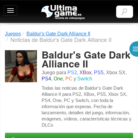
Ultimagame:
Revista
de
videojuegos
Juegos
Baldur's Gate Dark Alliance II
Noticias de Baldur's Gate Dark Alliance II
Baldur's Gate Dark
Alliance II
Juego para
PS2
,
XBox
,
PS5
,
Xbox SX
,
PS4
,
One
,
PC
y
Switch
I
Todas las noticias de Baldur's Gate Dark
Alliance II para PS2, XBox, PS5, Xbox SX,
PS4, One, PC y Switch, con toda la
información que esperas. Fecha de
lanzamiento, detalles del juego, información,
imágenes, vídeos, características técnicas y
DLCs