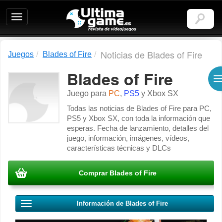
Ultimagame:
Revista
de
videojuegos
Noticias de Blades of Fire
Juegos
Blades of Fire
Blades of Fire
Juego para
PC
,
PS5
y
Xbox SX
Todas las noticias de Blades of Fire para PC,
PS5 y Xbox SX, con toda la información que
esperas. Fecha de lanzamiento, detalles del
juego, información, imágenes, vídeos,
características técnicas y DLCs
Comprar Blades of Fire
Información de Blades of Fire