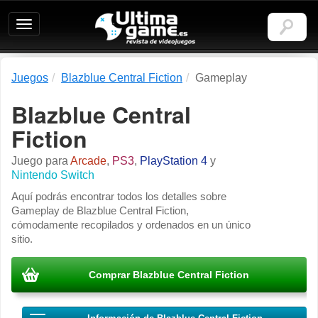
Ultimagame:
Revista
de
videojuegos
Juegos
Blazblue Central Fiction
Gameplay
Blazblue Central
Fiction
Juego para
Arcade
,
PS3
,
PlayStation 4
y
Nintendo Switch
Aquí podrás encontrar todos los detalles sobre
Gameplay de Blazblue Central Fiction,
cómodamente recopilados y ordenados en un único
sitio.
Comprar Blazblue Central Fiction