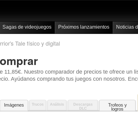
Sagas de videojuegos
Próximos lanzamientos
Noticias 
or's Tale físico y digital
omprar
e 11,85€. Nuestro comparador de precios te ofrece un l
cio. Ayúdanos comprando tus juegos con nosotros. Encue
Imágenes
Trucos
Análisis
Descargas
Trofeos y
DLC
logros