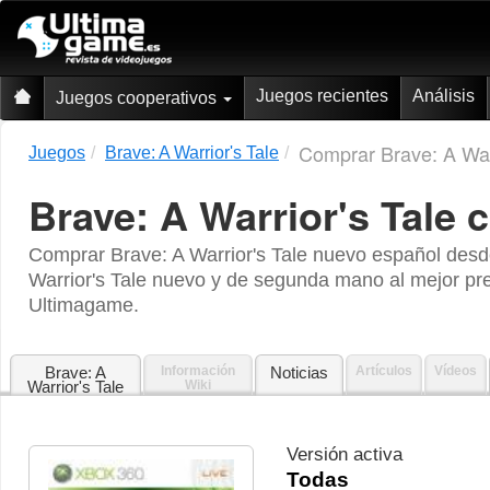
Juegos recientes
Análisis
Juegos cooperativos
Comprar Brave: A Warri
Juegos
Brave: A Warrior's Tale
Brave: A Warrior's Tale
c
Comprar Brave: A Warrior's Tale nuevo español desd
Warrior's Tale nuevo y de segunda mano al mejor pre
Ultimagame.
Brave: A
Información
Noticias
Artículos
Vídeos
Warrior's Tale
Wiki
Versión activa
Todas