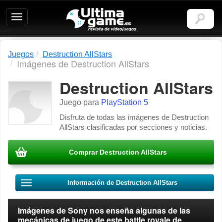
Ultimagame:
Revista
de
videojuegos
Juegos
Destruction AllStars
Imágenes de Destruction AllStars
Destruction AllStars
Juego para
PlayStation 5
Disfruta de todas las imágenes de Destruction
AllStars clasificadas por secciones y noticias.
Comprar Destruction AllStars
Información de Destruction AllStars
Imágenes de Sony nos enseña algunas de las
mecánicas de juego de este battle royale de