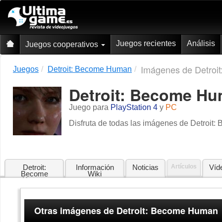
Juegos recientes
Análisis
Juegos cooperativos
Imágenes de Detroi
Juegos
Detroit: Become Human
Detroit: Become H
Juego para
PlayStation 4
y
PC
Disfruta de todas las imágenes de Detroit:
Detroit:
Información
Noticias
Artículos
Víd
Become
Wiki
Human
Otras imágenes de Detroit: Become Human