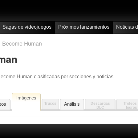
Sagas de videojuegos
Próximos lanzamientos
Noticias 
t: Become Human
uman
 Become Human clasificadas por secciones y noticias.
Imágenes
eos
Trucos
Análisis
Descargas
Trofeos 
DLC
logros