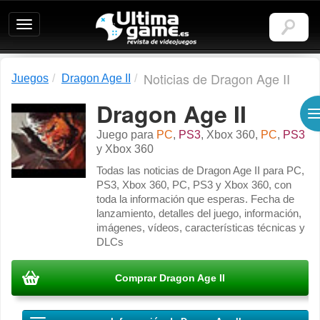
Ultimagame:
Revista
de
videojuegos
Noticias de Dragon Age II
Juegos
Dragon Age II
Dragon Age II
Juego para
PC
,
PS3
,
Xbox 360
,
PC
,
PS3
y
Xbox 360
I
Todas las noticias de Dragon Age II para PC,
PS3, Xbox 360, PC, PS3 y Xbox 360, con
toda la información que esperas. Fecha de
lanzamiento, detalles del juego, información,
imágenes, vídeos, características técnicas y
DLCs
Comprar Dragon Age II