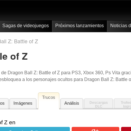
Sagas de videojuegos
Próximos lanzamientos
Noticias 
ll Z: Battle of Z
le of Z
de Dragon Ball Z: Battle of Z para PS3, Xbox 360, Ps Vita grac
esbloquea a los personajes ocultos para Dragon Ball Z: Battle o
Trucos
eos
Imágenes
Análisis
Descargas
Trofeo
DLC
logr
of Z en