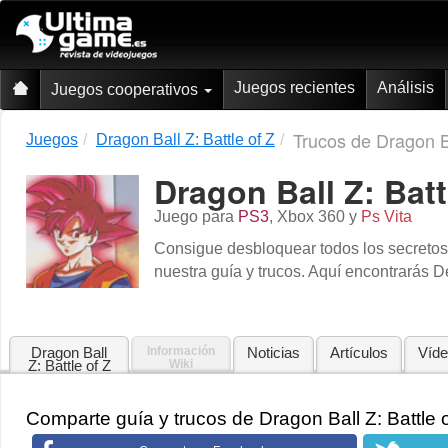
Juegos recientes
Análisis
Juegos cooperativos
Trucos de Dragon Ba
Juegos
Dragon Ball Z: Battle of Z
Dragon Ball Z: Batt
Juego para
PS3
,
Xbox 360
y
Ps Vita
Consigue desbloquear todos los secretos 
nuestra guía y trucos. Aquí encontrarás D
Dragon Ball
Información
Noticias
Artículos
Víd
Z: Battle of Z
Wiki
Comparte guía y trucos de Dragon Ball Z: Battle 