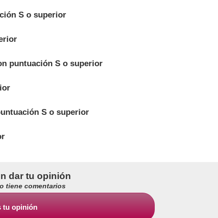
ción S o superior
erior
on puntuación S o superior
ior
untuación S o superior
or
en dar tu opinión
no tiene comentarios
 tu opinión