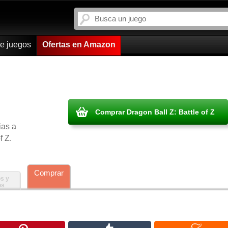
de juegos
Ofertas en Amazon
Comprar Dragon Ball Z: Battle of Z
ias a
f Z.
Comprar
s y
os