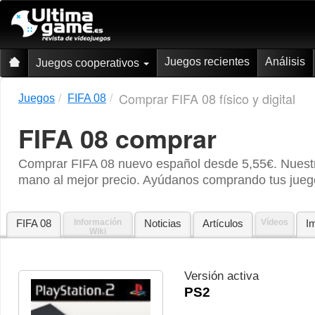
Juegos recientes
Análisis
Juegos cooperativos
Comprar FIFA 08 físico y digital
Juegos
FIFA 08
FIFA 08
comprar
Comprar FIFA 08 nuevo español desde 5,55€. Nuestr
mano al mejor precio. Ayúdanos comprando tus juego
FIFA 08
Información
Noticias
Artículos
Vídeos
I
Wiki
Versión activa
PS2