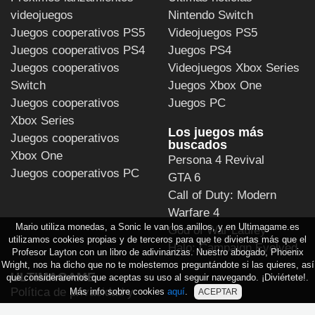
videojuegos
Nintendo Switch
Juegos cooperativos PS5
Videojuegos PS5
Juegos cooperativos PS4
Juegos PS4
Juegos cooperativos
Videojuegos Xbox Series
Switch
Juegos Xbox One
Juegos cooperativos
Juegos PC
Xbox Series
Los juegos más
Juegos cooperativos
buscados
Xbox One
Persona 4 Revival
Juegos cooperativos PC
GTA 6
Call of Duty: Modern
Warfare 4
Mario utiliza monedas, a Sonic le van los anillos, y en Ultimagame.es
God of War Laufey
utilizamos cookies propias y de terceros para que te diviertas más que el
Halo: Campaign Evolved
Profesor Layton con un libro de adivinanzas. Nuestro abogado, Phoenix
Wright, nos ha dicho que no te molestemos preguntándote si las quieres, así
ULTIMAGAME
que consideraremos que aceptas su uso al seguir navegando. ¡Diviértete!.
Política de privacidad y
Más info sobre cookies
aquí
.
ACEPTAR
de uso