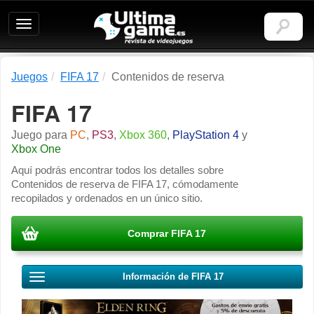
Ultimagame:
Revista
de
videojuegos
Juegos
FIFA 17
Contenidos de reserva
FIFA 17
Juego para
PC
,
PS3
,
Xbox 360
,
PlayStation 4
y
Xbox One
Aquí podrás encontrar todos los detalles sobre
Contenidos de reserva de FIFA 17, cómodamente
recopilados y ordenados en un único sitio.
Comprar FIFA 17
Información de FIFA 17