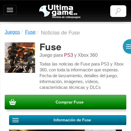
Ultimagame:
Revista
de
videojuegos
Noticias de Fuse
Juegos
Fuse
Fuse
Juego para
PS3
y
Xbox 360
Todas las noticias de Fuse para PS3 y Xbox
360, con toda la información que esperas.
Fecha de lanzamiento, detalles del juego,
información, imágenes, vídeos,
características técnicas y DLCs
Comprar Fuse
Información de Fuse