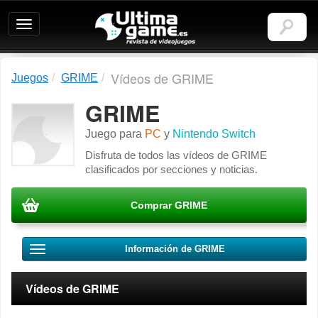
Ultimagame:
Revista
de
videojuegos
Vídeos de GRIME
Juegos
GRIME
GRIME
Juego para
PC
y
Nintendo Switch
Disfruta de todos las vídeos de GRIME
clasificados por secciones y noticias.
Comprar GRIME
Información de GRIME
Vídeos de GRIME