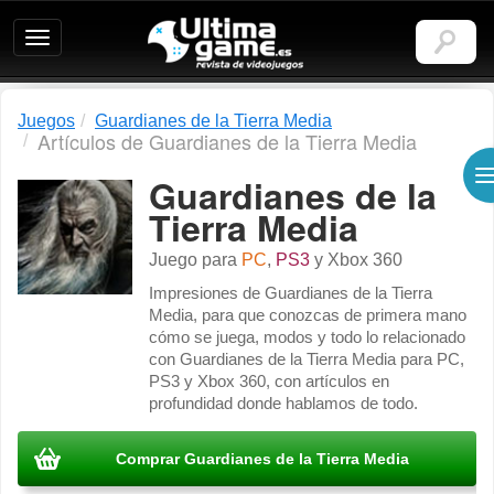
Ultimagame:
Revista
de
videojuegos
Juegos
Guardianes de la Tierra Media
Artículos de Guardianes de la Tierra Media
Guardianes de la
Tierra Media
Juego para
PC
,
PS3
y
Xbox 360
Impresiones de Guardianes de la Tierra
Media, para que conozcas de primera mano
cómo se juega, modos y todo lo relacionado
con Guardianes de la Tierra Media para PC,
PS3 y Xbox 360, con artículos en
profundidad donde hablamos de todo.
Comprar Guardianes de la Tierra Media