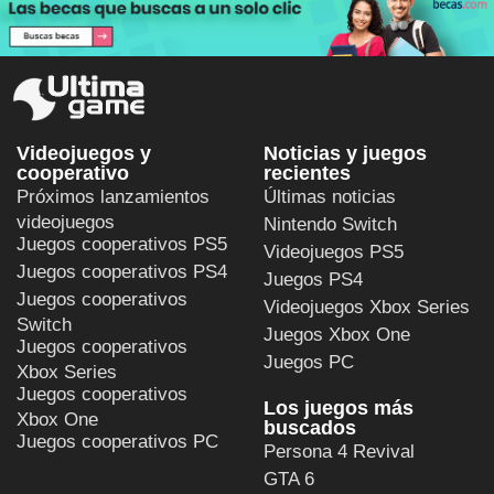
Videojuegos y
Noticias y juegos
cooperativo
recientes
Próximos lanzamientos
Últimas noticias
videojuegos
Nintendo Switch
Juegos cooperativos PS5
Videojuegos PS5
Juegos cooperativos PS4
Juegos PS4
Juegos cooperativos
Videojuegos Xbox Series
Switch
Juegos Xbox One
Juegos cooperativos
Juegos PC
Xbox Series
Juegos cooperativos
Los juegos más
Xbox One
buscados
Juegos cooperativos PC
Persona 4 Revival
GTA 6