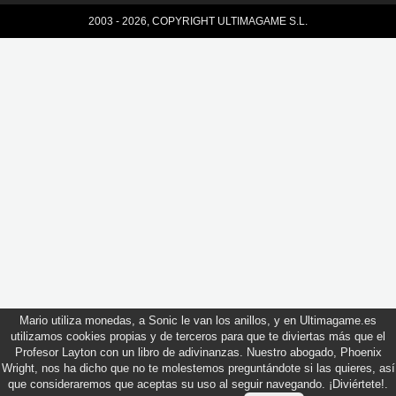
2003 - 2026, COPYRIGHT ULTIMAGAME S.L.
Mario utiliza monedas, a Sonic le van los anillos, y en Ultimagame.es
utilizamos cookies propias y de terceros para que te diviertas más que el
Profesor Layton con un libro de adivinanzas. Nuestro abogado, Phoenix
Wright, nos ha dicho que no te molestemos preguntándote si las quieres, así
que consideraremos que aceptas su uso al seguir navegando. ¡Diviértete!.