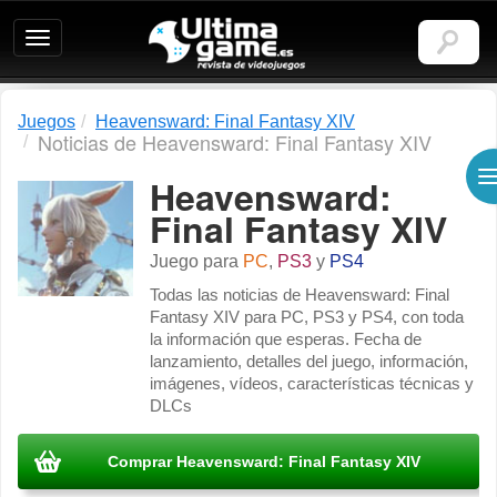
Ultimagame:
Revista
de
videojuegos
Juegos
Heavensward: Final Fantasy XIV
Noticias de Heavensward: Final Fantasy XIV
Heavensward:
Final Fantasy XIV
Juego para
PC
,
PS3
y
PS4
Todas las noticias de Heavensward: Final
Fantasy XIV para PC, PS3 y PS4, con toda
la información que esperas. Fecha de
lanzamiento, detalles del juego, información,
imágenes, vídeos, características técnicas y
DLCs
Comprar Heavensward: Final Fantasy XIV