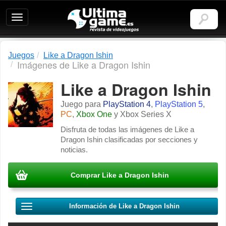
Ultimagame:
Revista
de
videojuegos
Juegos
Like a Dragon Ishin
Imágenes de Like a Dragon Ishin
Like a Dragon Ishin
Juego para
PlayStation 4
,
PlayStation 5
,
PC
,
Xbox One
y
Xbox Series X
Disfruta de todas las imágenes de Like a
Dragon Ishin clasificadas por secciones y
noticias.
Comprar Like a Dragon Ishin
Información de Like a Dragon Ishin