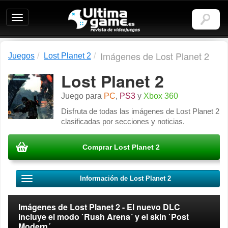
Ultimagame:
Revista
de
videojuegos
Imágenes de Lost Planet 2
Juegos
Lost Planet 2
Lost Planet 2
Juego para
PC
,
PS3
y
Xbox 360
Disfruta de todas las imágenes de Lost Planet 2
clasificadas por secciones y noticias.
Comprar Lost Planet 2
Información de Lost Planet 2
Imágenes de Lost Planet 2 - El nuevo DLC
incluye el modo `Rush Arena´ y el skin `Post
Modern´