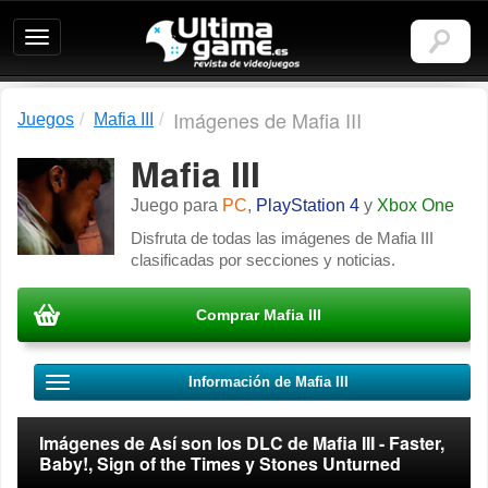
Ultimagame:
Revista
de
videojuegos
Imágenes de Mafia III
Juegos
Mafia III
Mafia III
Juego para
PC
,
PlayStation 4
y
Xbox One
Disfruta de todas las imágenes de Mafia III
clasificadas por secciones y noticias.
Comprar Mafia III
Información de Mafia III
Imágenes de Así son los DLC de Mafia III - Faster,
Baby!, Sign of the Times y Stones Unturned