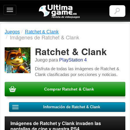
Ultimagame:
Revista
de
videojuegos
Juegos
Ratchet & Clank
Imágenes de Ratchet & Clank
Ratchet & Clank
Juego para
PlayStation 4
Disfruta de todas las imágenes de Ratchet &
Clank clasificadas por secciones y noticias.
Comprar Ratchet & Clank
Información de Ratchet & Clank
Imágenes de Ratchet y Clank invaden las
pantallas de cine y nuestra PS4