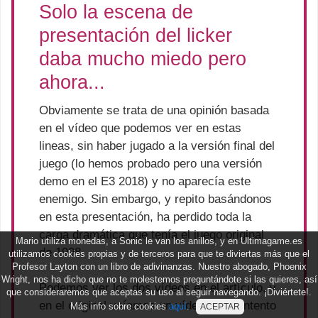
Solo la escena de
presentación del licker
daba mucho miedo pero
ahora...
Obviamente se trata de una opinión basada
en el vídeo que podemos ver en estas
lineas, sin haber jugado a la versión final del
juego (lo hemos probado pero una versión
demo en el E3 2018) y no aparecía este
enemigo. Sin embargo, y repito basándonos
en esta presentación, ha perdido toda la
carga dramática que tenía el juego original
Mario utiliza monedas, a Sonic le van los anillos, y en Ultimagame.es
de 1998.
utilizamos cookies propias y de terceros para que te diviertas más que el
Profesor Layton con un libro de adivinanzas. Nuestro abogado, Phoenix
Wright, nos ha dicho que no te molestemos preguntándote si las quieres, así
Podemos ver los dos vídeos en el artículo, y
que consideraremos que aceptas su uso al seguir navegando. ¡Diviértete!.
en el original veíamos un vídeo en un intento
Más info sobre cookies
aquí
.
ACEPTAR