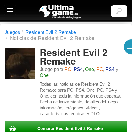
Ultimagame:
Revista
de
videojuegos
Juegos
Resident Evil 2 Remake
Noticias de Resident Evil 2 Remake
Resident Evil 2
Remake
Juego para
PC
,
PS4
,
One
,
PC
,
PS4
y
One
Todas las noticias de Resident Evil 2
Remake para PC, PS4, One, PC, PS4 y
One, con toda la información que esperas.
Fecha de lanzamiento, detalles del juego,
información, imágenes, vídeos,
características técnicas y DLCs
Comprar Resident Evil 2 Remake