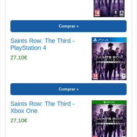
Comprar
Saints Row: The Third -
PlayStation 4
27,10€
Comprar
Saints Row: The Third -
Xbox One
27,10€