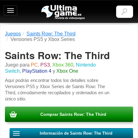
Ultimagame:
Revista
de
videojuegos
Juegos
Saints Row: The Third
Versiones PS5 y Xbox Series
Saints Row: The Third
Juego para
PC
,
PS3
,
Xbox 360
,
Nintendo
Switch
,
PlayStation 4
y
Xbox One
Aquí podrás encontrar todos los detalles sobre
Versiones PS5 y Xbox Series de Saints Row: The
Third, cómodamente recopilados y ordenados en un
único sitio.
Comprar Saints Row: The Third
Información de Saints Row: The Third