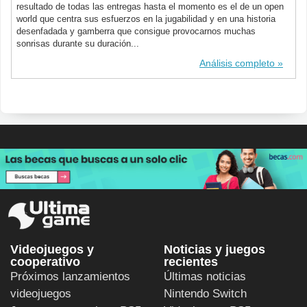
resultado de todas las entregas hasta el momento es el de un open
world que centra sus esfuerzos en la jugabilidad y en una historia
desenfadada y gamberra que consigue provocarnos muchas
sonrisas durante su duración...
Análisis completo
Videojuegos y
Noticias y juegos
cooperativo
recientes
Próximos lanzamientos
Últimas noticias
videojuegos
Nintendo Switch