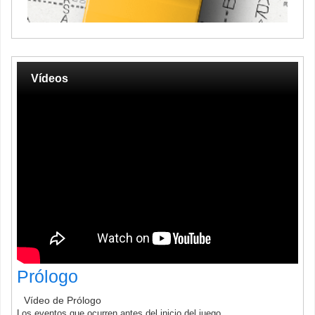
Vídeos
Prólogo
Vídeo de Prólogo
Los eventos que ocurren antes del inicio del juego