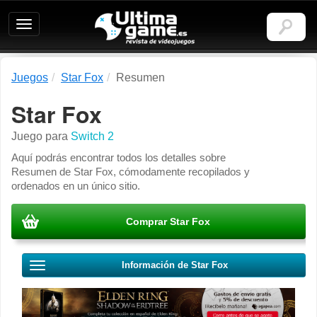
Ultimagame:
Revista
de
videojuegos
Juegos
Star Fox
Resumen
Star Fox
Juego para
Switch 2
Aquí podrás encontrar todos los detalles sobre
Resumen de Star Fox, cómodamente recopilados y
ordenados en un único sitio.
Comprar Star Fox
Información de Star Fox