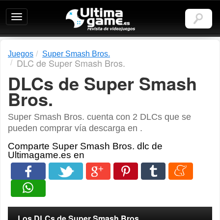
Ultimagame:
Revista
de
videojuegos
Juegos
Super Smash Bros.
DLC de Super Smash Bros.
DLCs de Super Smash
Bros.
Super Smash Bros. cuenta con 2 DLCs que se
pueden comprar vía descarga en .
Comparte Super Smash Bros. dlc de
Ultimagame.es en
Los DLCs de Super Smash Bros.