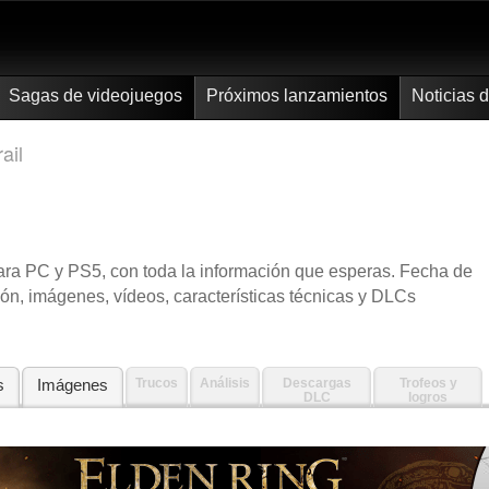
Sagas de videojuegos
Próximos lanzamientos
Noticias 
ail
para PC y PS5, con toda la información que esperas. Fecha de
ión, imágenes, vídeos, características técnicas y DLCs
s
Imágenes
Trucos
Análisis
Descargas
Trofeos y
DLC
logros