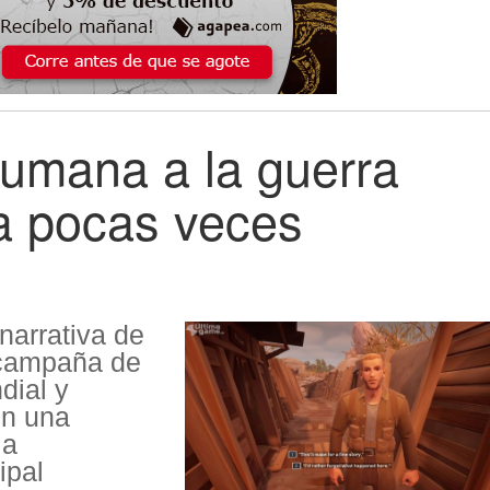
humana a la guerra
a pocas veces
narrativa de
 campaña de
dial y
en una
la
ipal