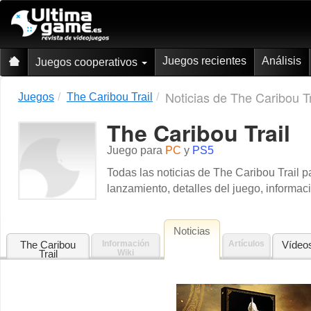
Juegos recientes
Análisis
Juegos cooperativos
Noticias de The Caribou Tr
Juegos
The Caribou Trail
The Caribou Trail
Juego para
PC
y
PS5
Todas las noticias de The Caribou Trail 
lanzamiento, detalles del juego, informac
Noticias
The Caribou
Información
Artículos
Vídeo
Trail
Wiki