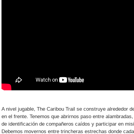
A nivel jugable, The Caribou Trail se construye alrededor de
en el frente. Tenemos que abrirnos paso entre alambradas,
de identificación de compañeros caídos y participar en mis
Debemos movernos entre trincheras estrechas donde cada c