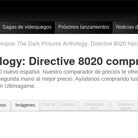
Sagas de videojuegos
Próximos lanzamientos
Noticias 
mprar The Dark Pictures Anthology: Directive 8020 físico
ogy: Directive 8020
compr
0 nuevo español. Nuestro comparador de precios te ofre
 segunda mano al mejor precio. Ayúdanos comprando tus 
 en Ultimagame.
eos
Imágenes
Trucos
Análisis
Descargas
Trofeos y
DLC
logros