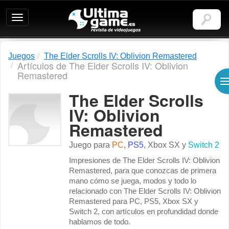
Ultimagame:
Revista
de
videojuegos
Juegos
The Elder Scrolls IV: Oblivion Remastered
Artículos de The Elder Scrolls IV: Oblivion
Remastered
The Elder Scrolls
IV: Oblivion
Remastered
Juego para
PC
,
PS5
,
Xbox SX
y
Switch 2
Impresiones de The Elder Scrolls IV: Oblivion
Remastered, para que conozcas de primera
mano cómo se juega, modos y todo lo
relacionado con The Elder Scrolls IV: Oblivion
Remastered para PC, PS5, Xbox SX y
Switch 2, con artículos en profundidad donde
hablamos de todo.