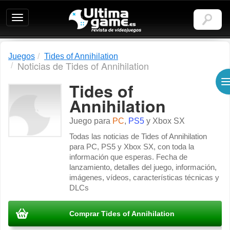
Ultimagame:
Revista
de
videojuegos
Juegos
Tides of Annihilation
Noticias de Tides of Annihilation
Tides of
Annihilation
Juego para
PC
,
PS5
y
Xbox SX
Todas las noticias de Tides of Annihilation
para PC, PS5 y Xbox SX, con toda la
información que esperas. Fecha de
lanzamiento, detalles del juego, información,
imágenes, vídeos, características técnicas y
DLCs
Comprar Tides of Annihilation