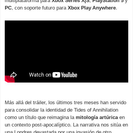
multiplataforma para
Xbox Series X|S
,
PlayStation 5
y
PC
, con soporte futuro para
Xbox Play Anywhere
.
Más allá del tráiler, los últimos tres meses han servido
para consolidar la identidad de Tides of Annihilation
como un título que reimagina la
mitología artúrica
en
un contexto post-apocalíptico. La narrativa nos sitúa en
una Londres devastada por una invasión de otro