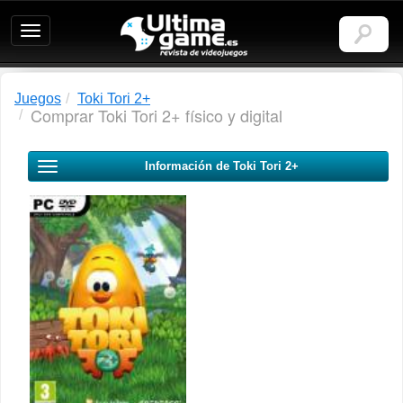
Ultimagame:
Revista
de
videojuegos
Juegos
Toki Tori 2+
Comprar Toki Tori 2+ físico y digital
Información de Toki Tori 2+