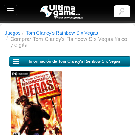
Ultimagame:
Revista
de
videojuegos
Juegos
Tom Clancy's Rainbow Six Vegas
Comprar Tom Clancy's Rainbow Six Vegas físico
y digital
Información de Tom Clancy's Rainbow Six Vegas