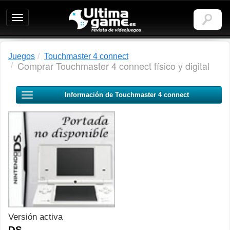
Ultimagame:
Revista
de
videojuegos
Juegos
Touchmaster 4 connect
Comprar Touchmaster 4 connect físico y digital
Información de Touchmaster 4 connect
Versión activa
DS