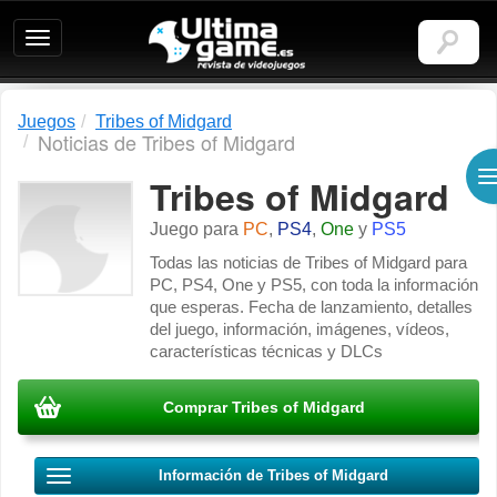
Ultimagame:
Revista
de
videojuegos
Juegos
Tribes of Midgard
Noticias de Tribes of Midgard
Tribes of Midgard
Juego para
PC
,
PS4
,
One
y
PS5
Todas las noticias de Tribes of Midgard para
PC, PS4, One y PS5, con toda la información
que esperas. Fecha de lanzamiento, detalles
del juego, información, imágenes, vídeos,
características técnicas y DLCs
Comprar Tribes of Midgard
Información de Tribes of Midgard