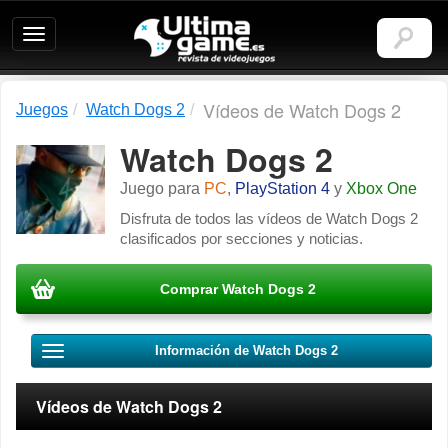
Ultimagame:
Revista
de
videojuegos
Vídeos de Watch Dogs 2
Juegos
Watch Dogs 2
Watch Dogs 2
Juego para
PC
,
PlayStation 4
y
Xbox One
Disfruta de todos las vídeos de Watch Dogs 2
clasificados por secciones y noticias.
Comprar Watch Dogs 2
Información de Watch Dogs 2
Vídeos de Watch Dogs 2