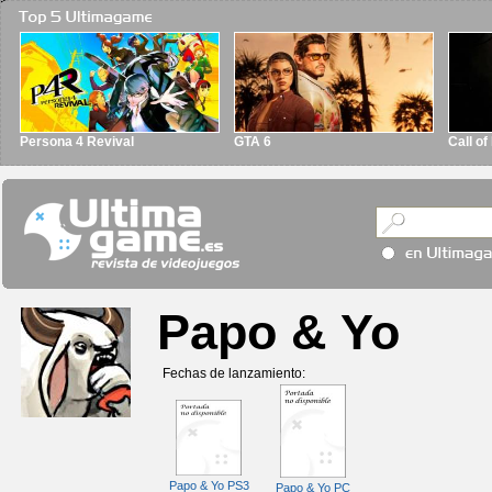
Persona 4 Revival
GTA 6
Call o
Papo & Yo
Fechas de lanzamiento:
Papo & Yo PS3
Papo & Yo PC