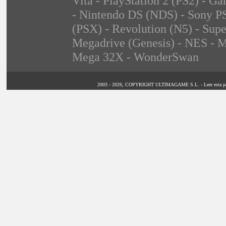
Vita - PlayStation 2 (PS2) -
- Nintendo DS (NDS) - Sony PS
(PSX) - Revolution (N5) - Sup
Megadrive (Genesis) - NES - M
Mega 32X - WonderSwan
2003 - 2026, COPYRIGHT ULTIMAGAME S.L. - Leer esta página 