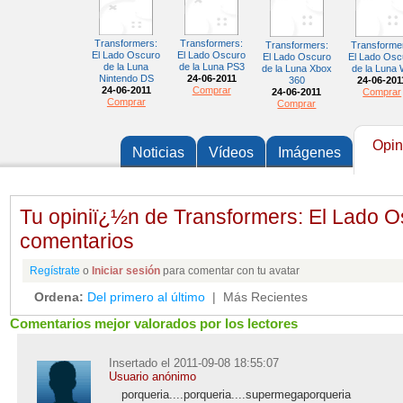
Transformers:
Transformers:
Transformers:
Transforme
El Lado Oscuro
El Lado Oscuro
El Lado Oscuro
El Lado Osc
de la Luna
de la Luna PS3
de la Luna Xbox
de la Luna 
Nintendo DS
24-06-2011
360
24-06-201
24-06-2011
Comprar
24-06-2011
Comprar
Comprar
Comprar
Opin
Noticias
Vídeos
Imágenes
Tu opiniï¿½n de Transformers: El Lado O
comentarios
Regístrate
o
Iniciar sesión
para comentar con tu avatar
Ordena:
Del primero al último
| Más Recientes
Comentarios mejor valorados por los lectores
Insertado el 2011-09-08 18:55:07
Usuario anónimo
porqueria....porqueria....supermegaporqueria