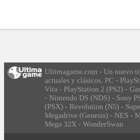
Ultimagame.com - Un nuevo tipo
actuales y clásicos. PC - PlayS
Vita - PlayStation 2 (PS2) -
- Nintendo DS (NDS) - Sony PS
(PSX) - Revolution (N5) - Sup
Megadrive (Genesis) - NES - M
Mega 32X - WonderSwan