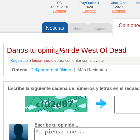
PC
PlayStation 4
Xbox One
Ni
18-06-2020
2020
2020
Comprar
Comprar
Comprar
Opiniones
Noticias
Vídeos
Imágenes
Danos tu opiniï¿½n de West Of Dead
Regístrate
o
Iniciar sesión
para comentar con tu avatar
Ordena:
Del primero al último
| Más Recientes
Escribe la siguiente cadena de números y letras en el recua
Escribe tu opinión...