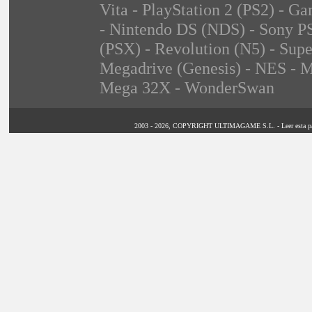
Vita - PlayStation 2 (PS2) -
- Nintendo DS (NDS) - Sony PS
(PSX) - Revolution (N5) - Sup
Megadrive (Genesis) - NES - M
Mega 32X - WonderSwan
2003 - 2026, COPYRIGHT ULTIMAGAME S.L. - Leer esta página 