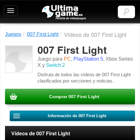
Ultimagame:
Revista
de
videojuegos
Vídeos de 007 First Light
Juegos
007 First Light
007 First Light
Juego para
PC
,
PlayStation 5
,
Xbox Series
X
y
Switch 2
Disfruta de todos las vídeos de 007 First Light
clasificados por secciones y noticias.
Comprar 007 First Light
Información de 007 First Light
Vídeos de 007 First Light