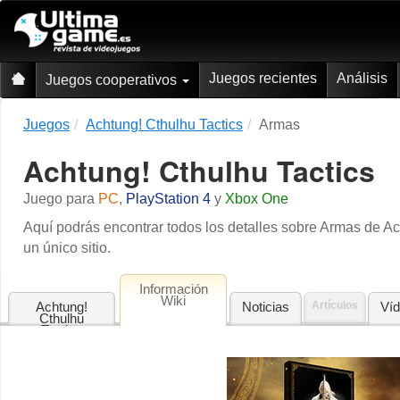
Juegos recientes
Análisis
Juegos cooperativos
Juegos
Achtung! Cthulhu Tactics
Armas
Achtung! Cthulhu Tactics
Juego para
PC
,
PlayStation 4
y
Xbox One
Aquí podrás encontrar todos los detalles sobre Armas de 
un único sitio.
Información
Wiki
Achtung!
Noticias
Artículos
Ví
Cthulhu
Tactics