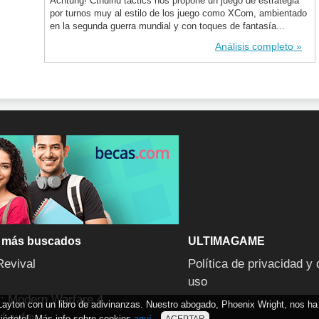
Achtung! Cthulhu tactics nos propone un juego de estrategia
por turnos muy al estilo de los juego como XCom, ambientado
en la segunda guerra mundial y con toques de fantasía...
Análisis completo
 más buscados
ULTIMAGAME
Revival
Política de privacidad y 
uso
y: Modern Warfare 4
 Layton con un libro de adivinanzas. Nuestro abogado, Phoenix Wright, nos ha
 Laufey
iértete!. Más info sobre cookies
aquí
.