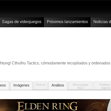
Sagas de videojuegos
Próximos lanzamientos
Noticias 
Achtung! Cthulhu Tactics, cómodamente recopilados y ordenados
deos
Imágenes
Trucos
Análisis
Descargas
Trofeos 
DLC
logros