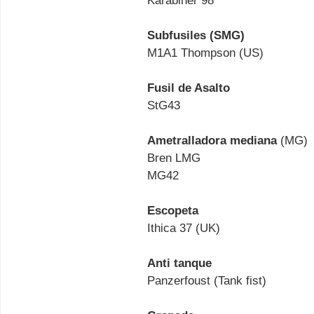
Karabiner 98
Subfusiles (SMG)
M1A1 Thompson (US)
Fusil de Asalto
StG43
Ametralladora mediana
(MG)
Bren LMG
MG42
Escopeta
Ithica 37 (UK)
Anti tanque
Panzerfoust (Tank fist)