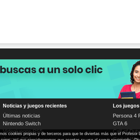
Noticias y juegos recientes
Los juegos
Últimas noticias
Persona 4 
Nintendo Switch
GTA 6
Videojuegos PS5
Call of Dut
zamos cookies propias y de terceros para que te diviertas más que el Profesor
Juegos PS4
God of War
uieres, así que consideraremos que aceptas su uso al seguir navegando. ¡Div