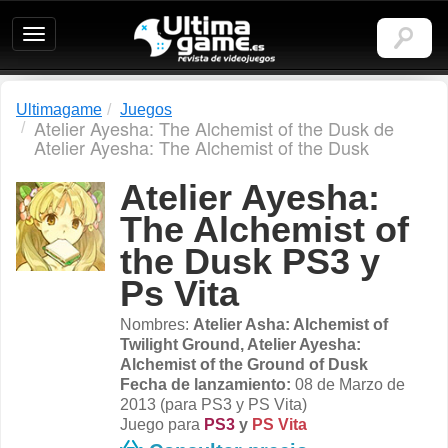
Ultimagame:
Revista
de
videojuegos
Ultimagame
Juegos
Atelier Ayesha: The Alchemist of the Dusk de
Atelier Ayesha: The Alchemist of the Dusk
Atelier Ayesha:
The Alchemist of
the Dusk PS3 y
Ps Vita
Nombres:
Atelier Asha: Alchemist of
Twilight Ground, Atelier Ayesha:
Alchemist of the Ground of Dusk
Fecha de lanzamiento:
08 de Marzo de
2013 (para PS3 y PS Vita)
Juego para
PS3
y
PS Vita