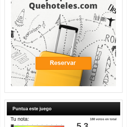
Puntua este juego
Tu nota:
188
votos en total
5.3