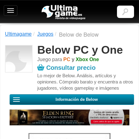
Ultimagame:
Revista
de
videojuegos
Below de Below
Ultimagame
Juegos
Below PC y One
Juego para
PC
y
Xbox One
Consultar precio
Lo mejor de Below. Análisis, artículos y
opiniones. Cómpralo barato y encuentra a otros
jugadores, vídeos gameplay e imágenes
Información de Below