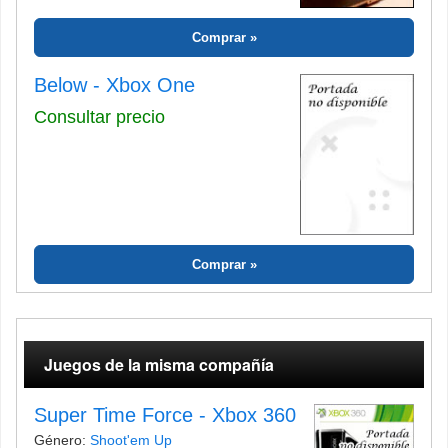
Comprar
Below - Xbox One
Consultar precio
Comprar
Juegos de la misma compañía
Super Time Force - Xbox 360
Género:
Shoot'em Up