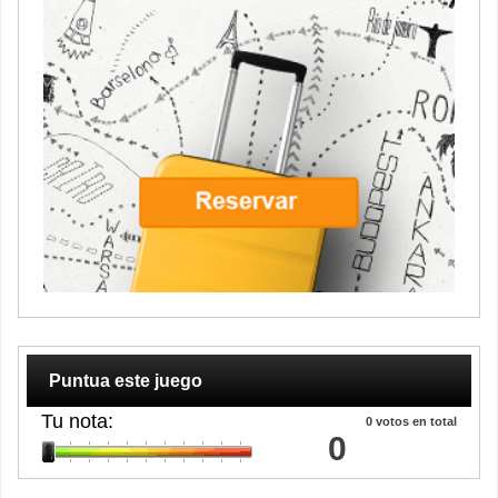
Puntua este juego
Tu nota:
0
votos en total
0