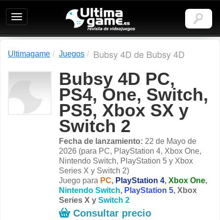
Ultimagame:
Revista
de
videojuegos
Bubsy 4D de Bubsy 4D
Ultimagame
Juegos
Bubsy 4D PC,
PS4, One, Switch,
PS5, Xbox SX y
Switch 2
Fecha de lanzamiento:
22 de Mayo de
2026 (para PC, PlayStation 4, Xbox One,
Nintendo Switch, PlayStation 5 y Xbox
Series X y Switch 2)
Juego para
PC
,
PlayStation 4
,
Xbox One
,
Nintendo Switch
,
PlayStation 5
,
Xbox
Series X
y
Switch 2
Consultar precio