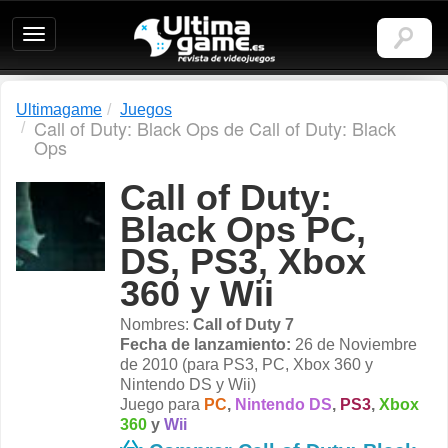
Ultimagame:
Revista
de
videojuegos
Ultimagame
Juegos
Call of Duty: Black Ops de Call of Duty: Black
Ops
Call of Duty:
Black Ops PC,
DS, PS3, Xbox
360 y Wii
Nombres:
Call of Duty 7
Fecha de lanzamiento:
26 de Noviembre
de 2010 (para PS3, PC, Xbox 360 y
Nintendo DS y Wii)
Juego para
PC
,
Nintendo DS
,
PS3
,
Xbox
360
y
Wii