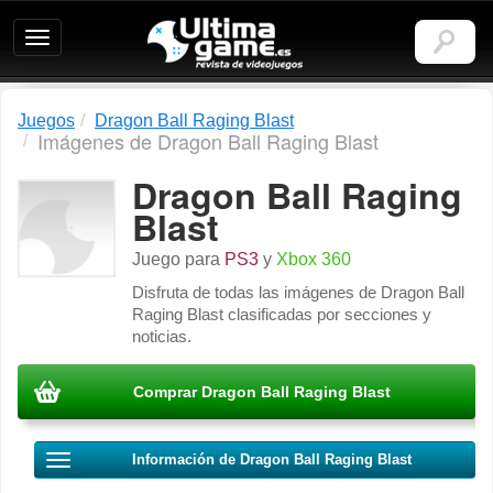
Ultimagame:
Revista
de
videojuegos
Juegos
Dragon Ball Raging Blast
Imágenes de Dragon Ball Raging Blast
Dragon Ball Raging
Blast
Juego para
PS3
y
Xbox 360
Disfruta de todas las imágenes de Dragon Ball
Raging Blast clasificadas por secciones y
noticias.
Comprar Dragon Ball Raging Blast
Información de Dragon Ball Raging Blast