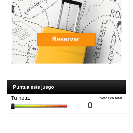
Puntua este juego
Tu nota:
0
votos en total
0