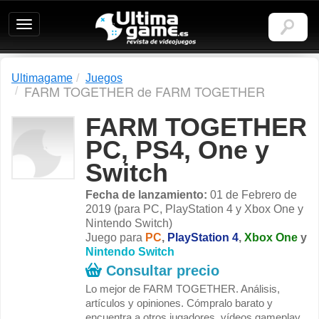
Ultimagame:
Revista
de
videojuegos
Ultimagame
Juegos
FARM TOGETHER de FARM TOGETHER
FARM TOGETHER
PC, PS4, One y
Switch
Fecha de lanzamiento:
01 de Febrero de
2019 (para PC, PlayStation 4 y Xbox One y
Nintendo Switch)
Juego para
PC
,
PlayStation 4
,
Xbox One
y
Nintendo Switch
Consultar precio
Lo mejor de FARM TOGETHER. Análisis,
artículos y opiniones. Cómpralo barato y
encuentra a otros jugadores, vídeos gameplay