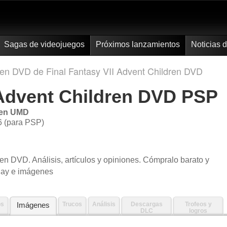
Sagas de videojuegos
Próximos lanzamientos
Noticias 
dren DVD de Final Fantasy VII Advent Children DVD
 Advent Children DVD PSP
dren UMD
6 (para PSP)
en DVD. Análisis, artículos y opiniones. Cómpralo barato y
lay e imágenes
os
Imágenes
Trucos
Análisis
Descargas
Trofeos y
DLC
logros