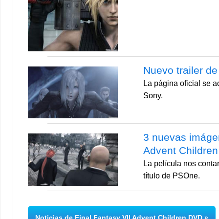
Nuevo trailer de
La página oficial se a
Sony.
3 nuevas imágen
Advent Children
La película nos contar
título de PSOne.
Noticias de Final Fantasy VII Advent Children DVD