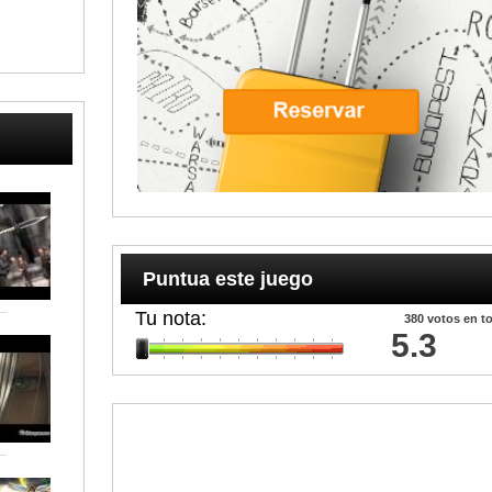
Puntua este juego
Tu nota:
380
votos en to
5.3