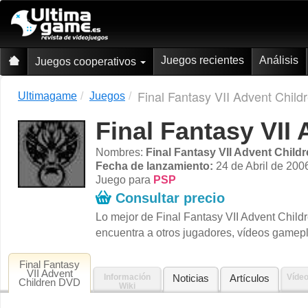
Juegos recientes
Análisis
Juegos cooperativos
Final Fantasy VII Advent Chil
Ultimagame
Juegos
Final Fantasy VII
Nombres:
Final Fantasy VII Advent Chil
Fecha de lanzamiento:
24 de Abril de 200
Juego para
PSP
Consultar precio
Lo mejor de Final Fantasy VII Advent Childr
encuentra a otros jugadores, vídeos gamep
Final Fantasy
VII Advent
Información
Noticias
Artículos
Víde
Children DVD
Wiki