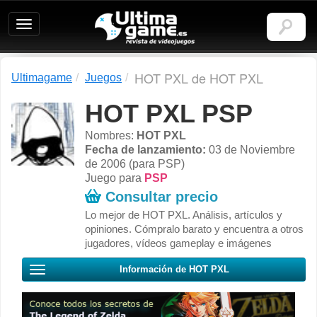
Ultimagame:
Revista
de
videojuegos
HOT PXL de HOT PXL
Ultimagame
Juegos
HOT PXL PSP
Nombres:
HOT PXL
Fecha de lanzamiento:
03 de Noviembre
de 2006 (para PSP)
Juego para
PSP
Consultar precio
Lo mejor de HOT PXL. Análisis, artículos y
opiniones. Cómpralo barato y encuentra a otros
jugadores, vídeos gameplay e imágenes
Información de HOT PXL