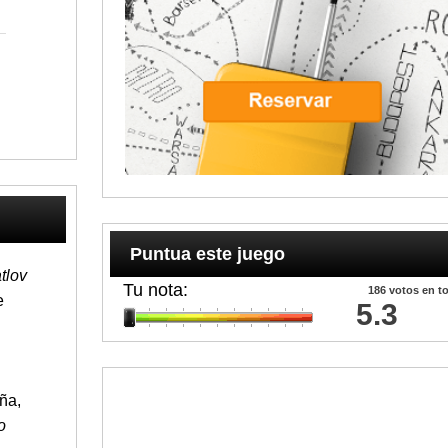
Puntua este juego
tlov
Tu nota:
186
votos en to
e
5.3
ña,
o