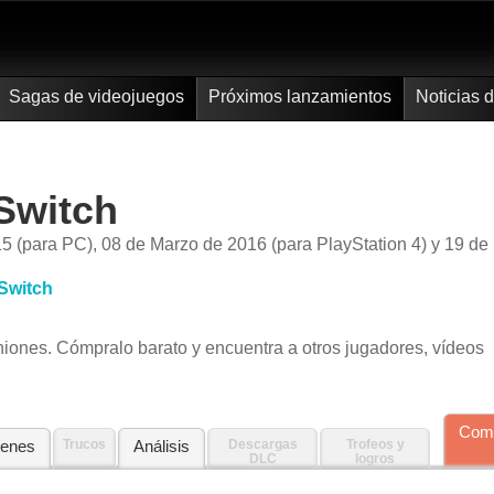
Sagas de videojuegos
Próximos lanzamientos
Noticias 
Switch
5 (para PC), 08 de Marzo de 2016 (para PlayStation 4) y 19 de
Switch
piniones. Cómpralo barato y encuentra a otros jugadores, vídeos
Com
enes
Trucos
Análisis
Descargas
Trofeos y
DLC
logros