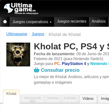
Juegos recientes
Análisis
Juegos cooperativos
Kholat de Kholat
Ultimagame
Juegos
Kholat PC, PS4 y 
Fecha de lanzamiento:
09 de Junio de 201
Febrero de 2021 (para Nintendo Switch)
Juego para
PC
,
PlayStation 4
y
Nintendo 
Consultar precio
Lo mejor de Kholat. Análisis, artículos y o
gameplay e imágenes
Kholat
Información
Noticias
Artículos
Vídeos
Imág
Wiki