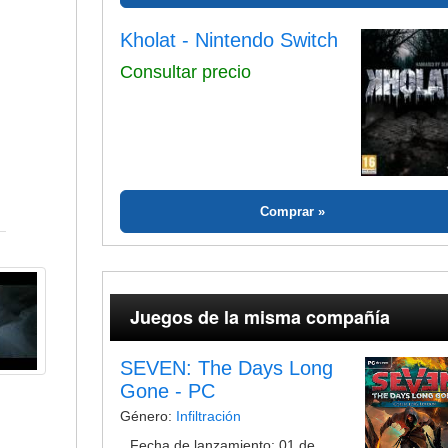
Kholat - Nintendo Switch
Consultar precio
Comprar
Juegos de la misma compañía
SEVEN: The Days Long
Gone - PC
Género:
Infiltración
Fecha de lanzamiento: 01 de