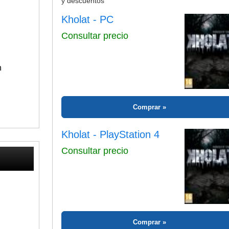
y descuentos
Kholat - PC
Consultar precio
n
Comprar
Kholat - PlayStation 4
Consultar precio
Comprar