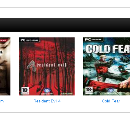
oom
Resident Evil 4
Cold Fear