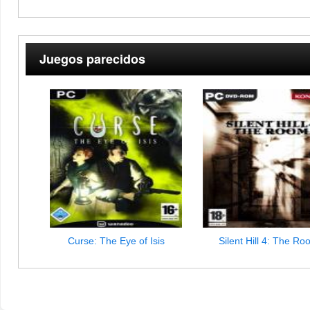
Juegos parecidos
Curse: The Eye of Isis
Silent Hill 4: The R