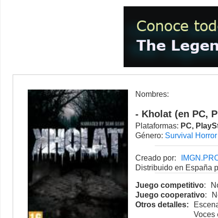
Nombres:
- Kholat (en PC, 
Plataformas:
PC
,
PlayS
Género:
Survival Horror
Creado por:
IMGN.PR
Distribuido en España p
Juego competitivo
:
No
Juego cooperativo
:
N
Otros detalles:
Escena
Voces 