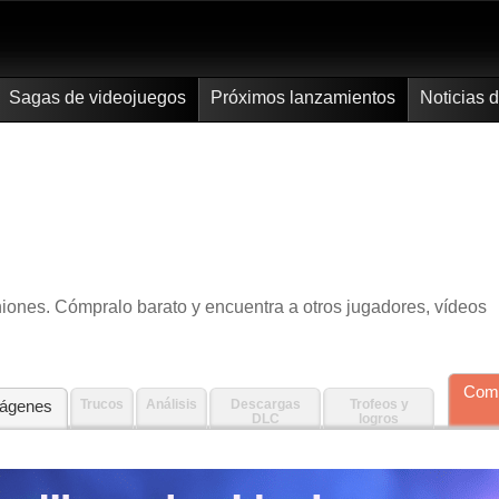
Sagas de videojuegos
Próximos lanzamientos
Noticias 
iniones. Cómpralo barato y encuentra a otros jugadores, vídeos
Com
ágenes
Trucos
Análisis
Descargas
Trofeos y
DLC
logros