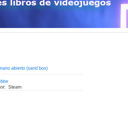
ario abierto (sand box)
ebbe
or:
Steam