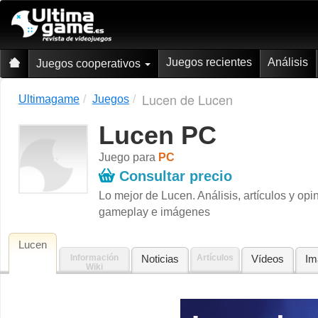
Juegos recientes
Análisis
Juegos cooperativos
Lucen de Lucen
Ultimagame
Juegos
Lucen PC
Juego para
PC
Consultar precio
Lo mejor de Lucen. Análisis, artículos y op
gameplay e imágenes
Lucen
Información
Noticias
Artículos
Vídeos
Im
Wiki