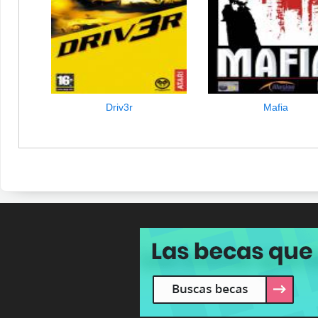
Driv3r
Mafia