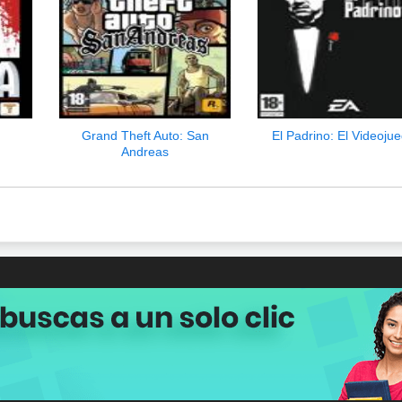
Grand Theft Auto: San
El Padrino: El Videoju
Andreas