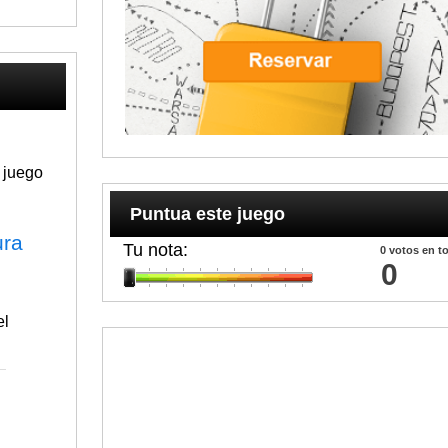
 juego
Puntua este juego
ura
Tu nota:
0
votos en to
0
el